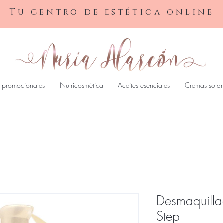
Tu centro de estética online
 promocionales
Nutricosmética
Aceites esenciales
Cremas solar
Desmaquilla
Step