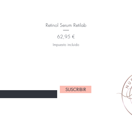
Retinol Serum Retilab
Precio
62,95 €
Impuesto incluido
CIBIR OFERTAS ESPECIALES Y DESCUENTOS
SUSCRIBIR
Mi cuenta