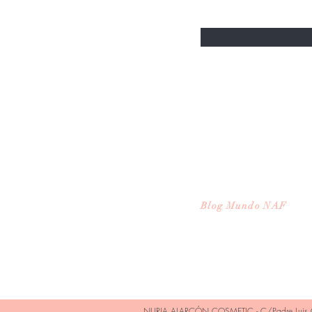
Email
Nosotros
Asesoria
Preguntas frecuentes
Contacto
Blog Mundo NAF
NURIA ALARCÓN COSMETIC - C/Padre Luis G