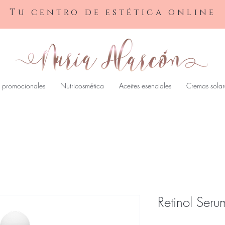
Tu centro de estética online
 promocionales
Nutricosmética
Aceites esenciales
Cremas solar
Retinol Seru