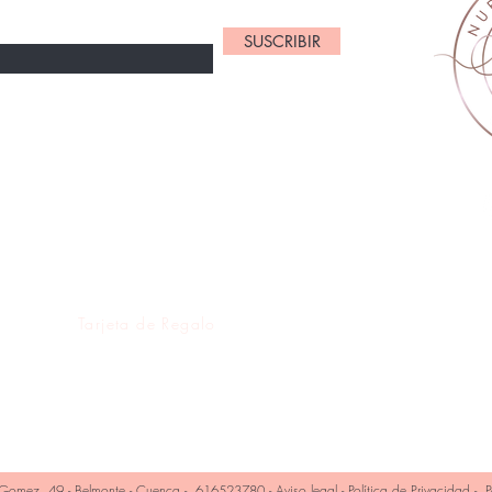
SUSCRIBIR
Mi cuenta
Mis pedidos
Mis deseos
Mis direcciones
Tarjeta de Regalo
omez, 49 - Belmonte - Cuenca - 616523780 -
Aviso legal
-
Política de Privacidad
-
P